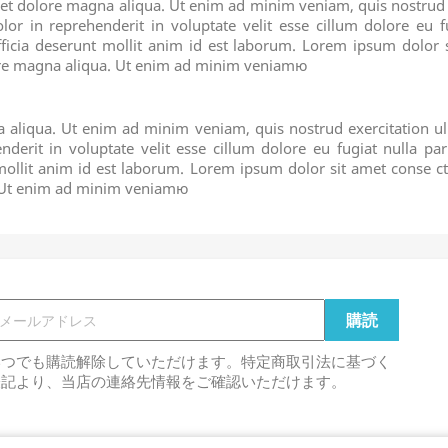
t dolore magna aliqua. Ut enim ad minim veniam, quis nostrud ex
 in reprehenderit in voluptate velit esse cillum dolore eu fu
fficia deserunt mollit anim id est laborum. Lorem ipsum dolor si
ore magna aliqua. Ut enim ad minim veniamю
 aliqua. Ut enim ad minim veniam, quis nostrud exercitation u
nderit in voluptate velit esse cillum dolore eu fugiat nulla par
 mollit anim id est laborum. Lorem ipsum dolor sit amet conse c
a. Ut enim ad minim veniamю
いつでも購読解除していただけます。特定商取引法に基づく
表記より、当店の連絡先情報をご確認いただけます。