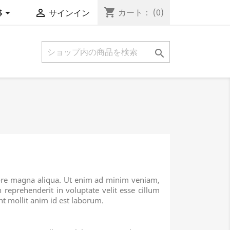
shopping_cart


カート：
(0)
$
サインイン

olore magna aliqua. Ut enim ad minim veniam,
 reprehenderit in voluptate velit esse cillum
unt mollit anim id est laborum.