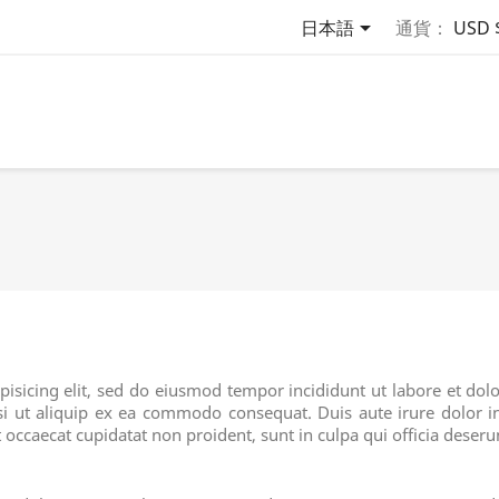

日本語
通貨：
USD 
pisicing elit, sed do eiusmod tempor incididunt ut labore et d
si ut aliquip ex ea commodo consequat. Duis aute irure dolor in
t occaecat cupidatat non proident, sunt in culpa qui officia deser