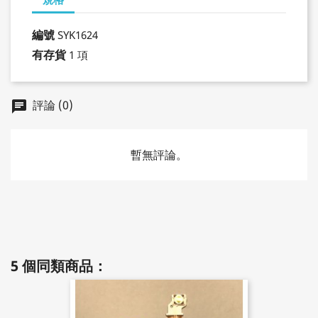
編號
SYK1624
有存貨
1 項
評論 (0)
chat
暫無評論。
5 個同類商品：