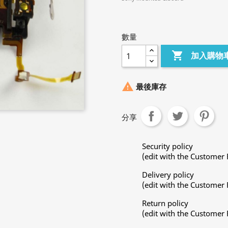
數量

加入購物

最後庫存
分享
Security policy
(edit with the Customer
Delivery policy
(edit with the Customer
Return policy
(edit with the Customer