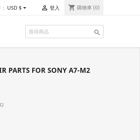
shopping_cart


購物車
(0)
幣：
USD $
登入

IR PARTS FOR SONY A7-M2
M2