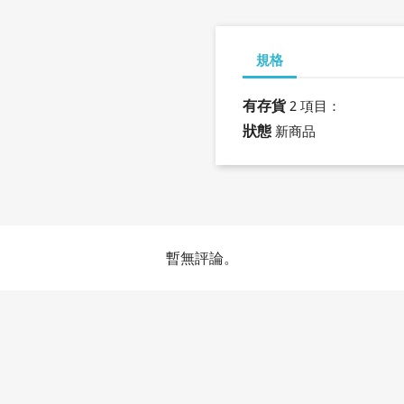
規格
有存貨
2 項目：
狀態
新商品
暫無評論。