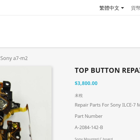

繁體中文
貨
r Sony a7-m2
TOP BUTTON REPA
$3,800.00
未稅
Repair Parts For Sony ILCE-7 
Part Number
A-2084-142-B
Sony Mounted C.board