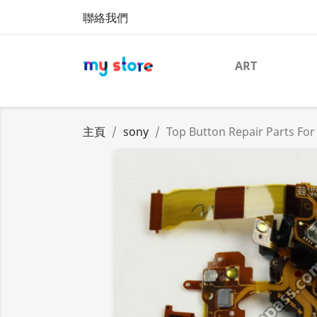
聯絡我們
ART
主頁
sony
Top Button Repair Parts Fo