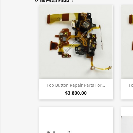
快速查看

Top Button Repair Parts For...
To
$3,800.00