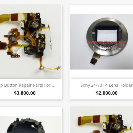
快速查看
快速查看


p Button Repair Parts For...
Sony 24-70 F4 Lens Holder
$3,800.00
$2,000.00