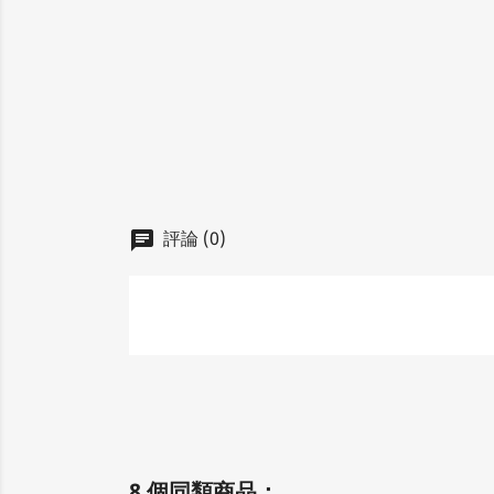
評論 (0)
chat
8 個同類商品：