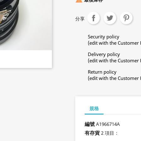
分享
Security policy
(edit with the Customer
Delivery policy
(edit with the Customer
Return policy
(edit with the Customer
規格
編號
A1966714A
有存貨
2 項目：