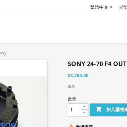

繁體中文
貨
assy
SONY 24-70 F4 OU
$3,200.00
未稅
數量

加入購物

最後庫存