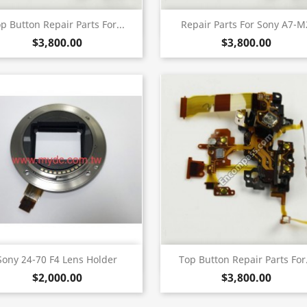
快速查看
快速查看


p Button Repair Parts For...
Repair Parts For Sony A7-M
$3,800.00
$3,800.00
快速查看
快速查看


Sony 24-70 F4 Lens Holder
Top Button Repair Parts For.
$2,000.00
$3,800.00