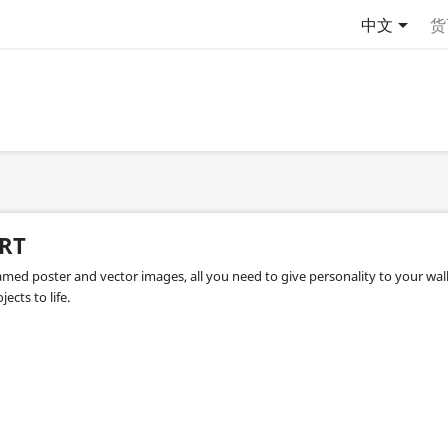

中文
货
RT
amed poster and vector images, all you need to give personality to your wall
jects to life.