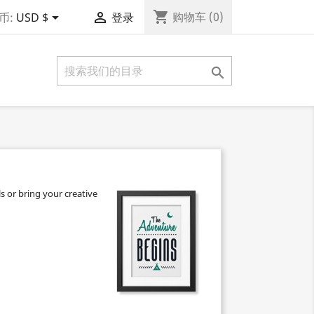
shopping_cart


购物车
(0)
币:
USD $
登录

s or bring your creative