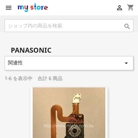
shopping_cart



PANASONIC
関連性

1-6 を表示中 合計 6 商品