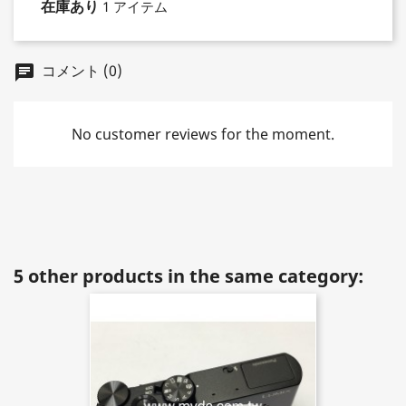
在庫あり
1 アイテム
コメント (0)
chat
No customer reviews for the moment.
5 other products in the same category: